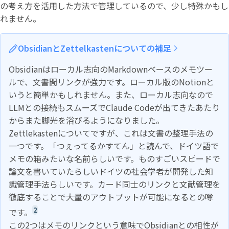
の考え方を活用した方法で管理しているので、少し特殊かもし
れません。
ObsidianとZettelkastenについての補足
Obsidianはローカル志向のMarkdownベースのメモツー
ルで、文書間リンクが強力です。ローカル版のNotionと
いうと簡単かもしれません。また、ローカル志向なので
LLMとの接続もスムーズでClaude Codeが出てきたあたり
からまた脚光を浴びるようになりました。
Zettlekastenについてですが、これは文書の整理手法の
一つです。「つぇってるかすてん」と読んで、ドイツ語で
メモの箱みたいな名前らしいです。ものすごいスピードで
論文を書いていたらしいドイツの社会学者が開発した知
識管理手法らしいです。カード同士のリンクと文献管理を
徹底することで大量のアウトプットが可能になるとの噂
2
です。
この2つはメモのリンクという意味でObsidianとの相性が