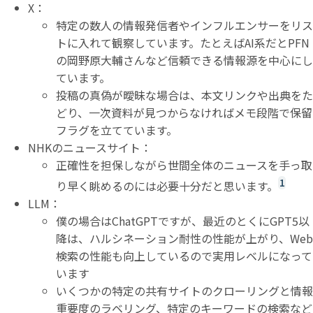
X：
特定の数人の情報発信者やインフルエンサーをリス
トに入れて観察しています。たとえばAI系だとPFN
の岡野原大輔さんなど信頼できる情報源を中心にし
ています。
投稿の真偽が曖昧な場合は、本文リンクや出典をた
どり、一次資料が見つからなければメモ段階で保留
フラグを立てています。
NHKのニュースサイト：
正確性を担保しながら世間全体のニュースを手っ取
1
り早く眺めるのには必要十分だと思います。
LLM：
僕の場合はChatGPTですが、最近のとくにGPT5以
降は、ハルシネーション耐性の性能が上がり、Web
検索の性能も向上しているので実用レベルになって
います
いくつかの特定の共有サイトのクローリングと情報
重要度のラベリング、特定のキーワードの検索など