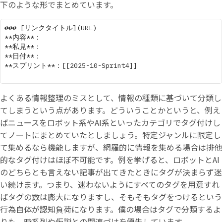
下のような形でまとめています。
### [リンクタイトル](URL)

**内容**：  

**私見**：  

**日付**：

**スプリント**：[[2025-10-Sprint4]]

よくある情報整理のミスとして、情報の種類に基づいて分類し
てしまうという点があります。どういうことかというと、例え
ばニュースをロボット系やAI系といったカテゴリでタグ付けし
てノートにまとめていたとしましょう。特定ジャンルに限定し
て集めるなら機能しますが、網羅的に情報を集める場合は排他
的なタグ付けはほぼ不可能です。例を挙げると、ロボットとAI
のどちらとも言えない記事が出てきたときにタグが決まらず迷
い続けます。つまり、迷わないようにすべてのタグを用意すれ
ばタグの数は膨大になりますし、そもそもタグをつけるという
行為自体が認知負荷になります。僕の場合はタグで分類するよ
りも、時系列や仮説との関連づけを優先しています。